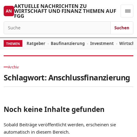
Zum Inhalt springen
AKTUELLE NACHRICHTEN ZU
WIRTSCHAFT UND FINANZ THEMEN AUF
AN
FGG
Men
Suchen
Suchen nach:
Ratgeber
Baufinanzierung
Investment
Wirtsch
THEMEN
Archiv
Schlagwort:
Anschlussfinanzierung
Noch keine Inhalte gefunden
Sobald Beiträge veröffentlicht werden, erscheinen sie
automatisch in diesem Bereich.