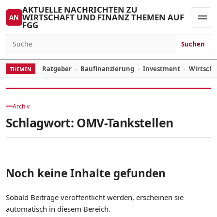
Zum Inhalt springen
AKTUELLE NACHRICHTEN ZU
WIRTSCHAFT UND FINANZ THEMEN AUF
AN
FGG
Men
Suchen
Suchen nach:
Ratgeber
Baufinanzierung
Investment
Wirtsch
THEMEN
Archiv
Schlagwort:
OMV-Tankstellen
Noch keine Inhalte gefunden
Sobald Beiträge veröffentlicht werden, erscheinen sie
automatisch in diesem Bereich.