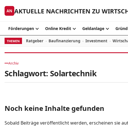
Zum Inhalt springen
AKTUELLE NACHRICHTEN ZU WIRTSC
AN
Förderungen
Online Kredit
Geldanlage
Gründ
Ratgeber
Baufinanzierung
Investment
Wirtsch
THEMEN
Archiv
Schlagwort:
Solartechnik
Noch keine Inhalte gefunden
Sobald Beiträge veröffentlicht werden, erscheinen sie au