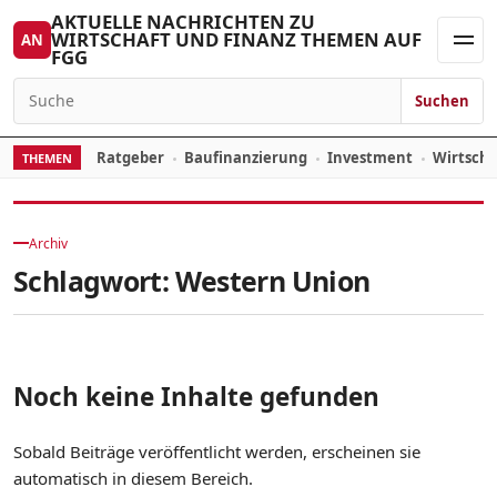
Zum Inhalt springen
AKTUELLE NACHRICHTEN ZU
WIRTSCHAFT UND FINANZ THEMEN AUF
AN
FGG
Men
Suchen
Suchen nach:
Ratgeber
Baufinanzierung
Investment
Wirtsch
THEMEN
Archiv
Schlagwort:
Western Union
Noch keine Inhalte gefunden
Sobald Beiträge veröffentlicht werden, erscheinen sie
automatisch in diesem Bereich.