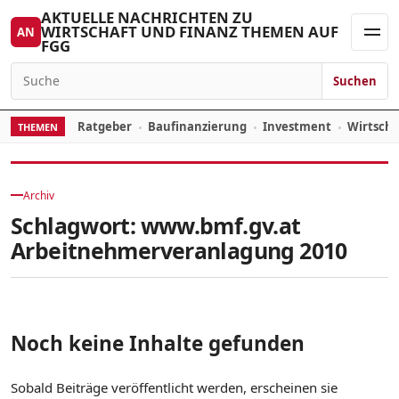
Zum Inhalt springen
AKTUELLE NACHRICHTEN ZU
WIRTSCHAFT UND FINANZ THEMEN AUF
AN
FGG
Men
Suchen
Suchen nach:
Ratgeber
Baufinanzierung
Investment
Wirtsch
THEMEN
Archiv
Schlagwort:
www.bmf.gv.at
Arbeitnehmerveranlagung 2010
Noch keine Inhalte gefunden
Sobald Beiträge veröffentlicht werden, erscheinen sie