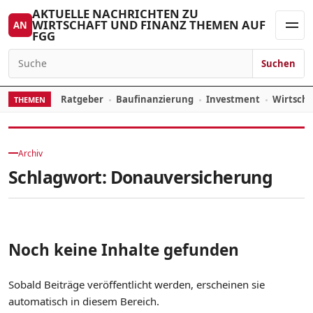
Zum Inhalt springen
AKTUELLE NACHRICHTEN ZU
WIRTSCHAFT UND FINANZ THEMEN AUF
AN
FGG
Men
Suchen
Suchen nach:
Ratgeber
Baufinanzierung
Investment
Wirtsch
THEMEN
Archiv
Schlagwort:
Donauversicherung
Noch keine Inhalte gefunden
Sobald Beiträge veröffentlicht werden, erscheinen sie
automatisch in diesem Bereich.