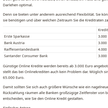
Darlehen optimal.
Denn sie bieten unter anderem ausreichend Flexibilität. Sie kö
sie benötigen und über welchen Zeitraum Sie die Kreditraten z
Kredi
Erste Sparkasse
3.000 
Bank Austria
3.000 
Raiffeisenlandesbank
4.000 
Santander Consumer Bank
3.000 
Günstige Online Kredite werden bereits ab 3.000 Euro angebote
stellt das bei Onlinekrediten auch kein Problem dar. Möglich si
65.000 Euro.
Damit sollten Sie sich auch größere Wünsche wie ein nagelneue
Rückzahlung räumen alle Banken großzügige Zeitfenster von bi
entscheiden, wie Sie den Online Kredit gestalten.
Einfacher Antrag