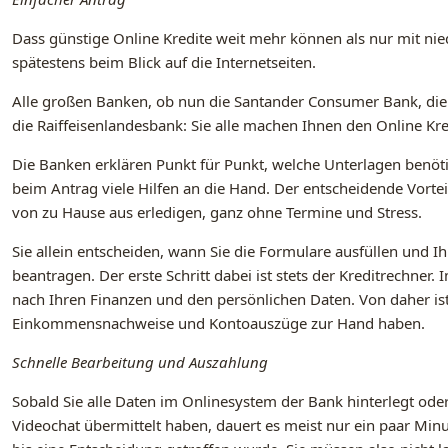
Dass günstige Online Kredite weit mehr können als nur mit nied
spätestens beim Blick auf die Internetseiten.
Alle großen Banken, ob nun die Santander Consumer Bank, die 
die Raiffeisenlandesbank: Sie alle machen Ihnen den Online Kre
Die Banken erklären Punkt für Punkt, welche Unterlagen benö
beim Antrag viele Hilfen an die Hand. Der entscheidende Vorteil:
von zu Hause aus erledigen, ganz ohne Termine und Stress.
Sie allein entscheiden, wann Sie die Formulare ausfüllen und I
beantragen. Der erste Schritt dabei ist stets der Kreditrechner
nach Ihren Finanzen und den persönlichen Daten. Von daher ist
Einkommensnachweise und Kontoauszüge zur Hand haben.
Schnelle Bearbeitung und Auszahlung
Sobald Sie alle Daten im Onlinesystem der Bank hinterlegt ode
Videochat übermittelt haben, dauert es meist nur ein paar Min