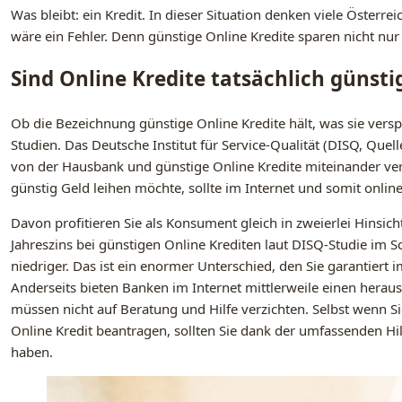
Was bleibt: ein Kredit. In dieser Situation denken viele Österre
wäre ein Fehler. Denn günstige Online Kredite sparen nicht nur
Sind Online Kredite tatsächlich günsti
Ob die Bezeichnung günstige Online Kredite hält, was sie verspr
Studien. Das Deutsche Institut für Service-Qualität (DISQ, Quel
von der Hausbank und günstige Online Kredite miteinander ver
günstig Geld leihen möchte, sollte im Internet und somit onli
Davon profitieren Sie als Konsument gleich in zweierlei Hinsicht.
Jahreszins bei günstigen Online Krediten laut DISQ-Studie im S
niedriger. Das ist ein enormer Unterschied, den Sie garantier
Anderseits bieten Banken im Internet mittlerweile einen heraus
müssen nicht auf Beratung und Hilfe verzichten. Selbst wenn S
Online Kredit beantragen, sollten Sie dank der umfassenden Hi
haben.