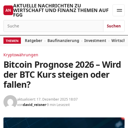
Zum Inhalt springen
AKTUELLE NACHRICHTEN ZU
WIRTSCHAFT UND FINANZ THEMEN AUF
AN
FGG
Men
Suchen
Suchen nach:
Ratgeber
Baufinanzierung
Investment
Wirtsch
THEMEN
Kryptowährungen
Bitcoin Prognose 2026 – Wird
der BTC Kurs steigen oder
fallen?
aktualisiert: 17. Dezember 2025 18:07
von
david_reisner
9 min Lesezeit