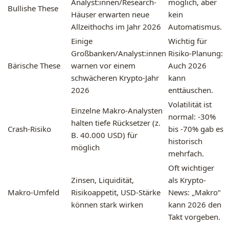
Analyst:innen/Research-
möglich, aber
Bullishe These
Häuser erwarten neue
kein
Allzeithochs im Jahr 2026
Automatismus.
Einige
Wichtig für
Großbanken/Analyst:innen
Risiko-Planung:
Bärische These
warnen vor einem
Auch 2026
schwächeren Krypto-Jahr
kann
2026
enttäuschen.
Volatilität ist
Einzelne Makro-Analysten
normal: -30%
halten tiefe Rücksetzer (z.
Crash-Risiko
bis -70% gab es
B. 40.000 USD) für
historisch
möglich
mehrfach.
Oft wichtiger
Zinsen, Liquidität,
als Krypto-
Makro-Umfeld
Risikoappetit, USD-Stärke
News: „Makro“
können stark wirken
kann 2026 den
Takt vorgeben.