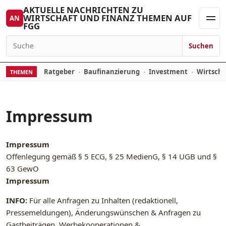
Zum Inhalt springen
AKTUELLE NACHRICHTEN ZU
WIRTSCHAFT UND FINANZ THEMEN AUF
AN
FGG
Men
Suchen
Suchen nach:
Ratgeber
Baufinanzierung
Investment
Wirtsch
THEMEN
Impressum
Impressum
Offenlegung gemäß § 5 ECG, § 25 MedienG, § 14 UGB und §
63 GewO
Impressum
INFO:
Für alle Anfragen zu Inhalten (redaktionell,
Pressemeldungen), Änderungswünschen & Anfragen zu
Gastbeiträgen, Werbekooperationen &