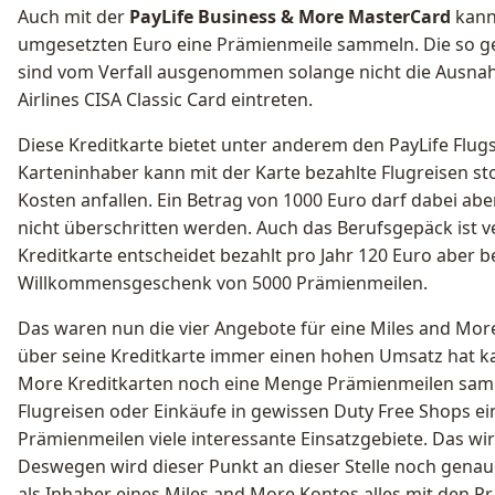
Auch mit der
PayLife Business & More MasterCard
kann
umgesetzten Euro eine Prämienmeile sammeln. Die so 
sind vom Verfall ausgenommen solange nicht die Ausn
Airlines CISA Classic Card eintreten.
Diese Kreditkarte bietet unter anderem den PayLife Flug
Karteninhaber kann mit der Karte bezahlte Flugreisen st
Kosten anfallen. Ein Betrag von 1000 Euro darf dabei ab
nicht überschritten werden. Auch das Berufsgepäck ist ve
Kreditkarte entscheidet bezahlt pro Jahr 120 Euro aber
Willkommensgeschenk von 5000 Prämienmeilen.
Das waren nun die vier Angebote für eine Miles and More
über seine Kreditkarte immer einen hohen Umsatz hat ka
More Kreditkarten noch eine Menge Prämienmeilen sam
Flugreisen oder Einkäufe in gewissen Duty Free Shops ein
Prämienmeilen viele interessante Einsatzgebiete. Das wir
Deswegen wird dieser Punkt an dieser Stelle noch gena
als Inhaber eines Miles and More Kontos alles mit den 