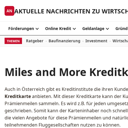
Zum Inhalt springen
AKTUELLE NACHRICHTEN ZU WIRTSC
AN
Förderungen
Online Kredit
Geldanlage
Gründ
Ratgeber
Baufinanzierung
Investment
Wirtsch
THEMEN
Miles and More Kreditk
Auch in Österreich gibt es Kreditinstitute die ihren Kund
Kreditkarte
anbieten. Mit dieser Kreditkarte kann der K
Prämienmeilen sammeln. Es wird z.B. für jeden umgeset
geschrieben. Somit kann der Karteninhaber noch schne
die vielen Angebote für diese Prämienmeilen und natürli
teilnehmenden Fluggesellschaften nutzen zu können.