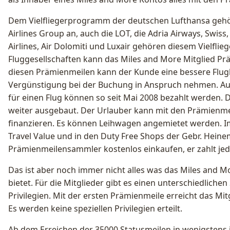
Dem Vielfliegerprogramm der deutschen Lufthansa gehör
Airlines Group an, auch die LOT, die Adria Airways, Swiss, 
Airlines, Air Dolomiti und Luxair gehören diesem Vielfli
Fluggesellschaften kann das Miles and More Mitglied P
diesen Prämienmeilen kann der Kunde eine bessere Flug
Vergünstigung bei der Buchung in Anspruch nehmen. A
für einen Flug können so seit Mai 2008 bezahlt werden. 
weiter ausgebaut. Der Urlauber kann mit den Prämienme
finanzieren. Es können Leihwagen angemietet werden. I
Travel Value und in den Duty Free Shops der Gebr. Heine
Prämienmeilensammler kostenlos einkaufen, er zahlt je
Das ist aber noch immer nicht alles was das Miles and M
bietet. Für die Mitglieder gibt es einen unterschiedlich
Privilegien. Mit der ersten Prämienmeile erreicht das Mit
Es werden keine speziellen Privilegien erteilt.
Ab dem Erreichen der 35000 Statusmeilen in wenigstens