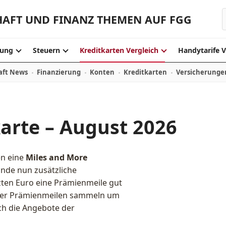
HAFT UND FINANZ THEMEN AUF FGG
ung
Steuern
Kreditkarten Vergleich
Handytarife V
aft News
Finanzierung
Konten
Kreditkarten
Versicherunge
arte – August 2026
en eine
Miles and More
unde nun zusätzliche
zten Euro eine Prämienmeile gut
ller Prämienmeilen sammeln um
ch die Angebote der