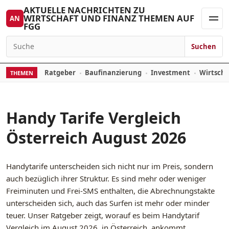
Zum Inhalt springen
AKTUELLE NACHRICHTEN ZU
WIRTSCHAFT UND FINANZ THEMEN AUF
AN
FGG
Men
Suchen
Suchen nach:
Ratgeber
Baufinanzierung
Investment
Wirtsch
THEMEN
Handy Tarife Vergleich
Österreich August 2026
Handytarife unterscheiden sich nicht nur im Preis, sondern
auch bezüglich ihrer Struktur. Es sind mehr oder weniger
Freiminuten und Frei-SMS enthalten, die Abrechnungstakte
unterscheiden sich, auch das Surfen ist mehr oder minder
teuer. Unser Ratgeber zeigt, worauf es beim Handytarif
Vergleich im August 2026 in Österreich ankommt.