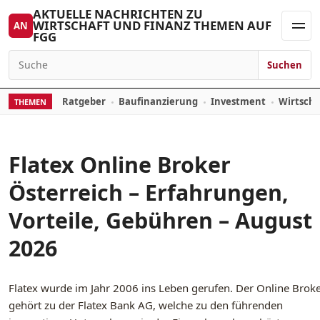
Skip to content
AKTUELLE NACHRICHTEN ZU
WIRTSCHAFT UND FINANZ THEMEN AUF
AN
FGG
Men
Suchen
Search for:
Ratgeber
Baufinanzierung
Investment
Wirtsch
THEMEN
Flatex Online Broker
Österreich – Erfahrungen,
Vorteile, Gebühren – August
2026
Flatex wurde im Jahr 2006 ins Leben gerufen. Der Online Brok
gehört zu der Flatex Bank AG, welche zu den führenden