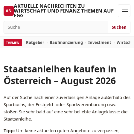
Zum Inhalt springen
AKTUELLE NACHRICHTEN ZU
WIRTSCHAFT UND FINANZ THEMEN AUF
AN
FGG
Men
Suchen
Suchen nach:
Ratgeber
Baufinanzierung
Investment
Wirtsch
THEMEN
Staatsanleihen kaufen in
Österreich – August 2026
Auf der Suche nach einer zuverlässigen Anlage außerhalb des
Sparbuchs, der Festgeld- oder Sparkvereinbarung usw.
stoßen Sie sehr bald auf eine sehr beliebte Anlageklasse: die
Staatsanleihe.
Tipp:
Um keine aktuellen guten Angebote zu verpassen,