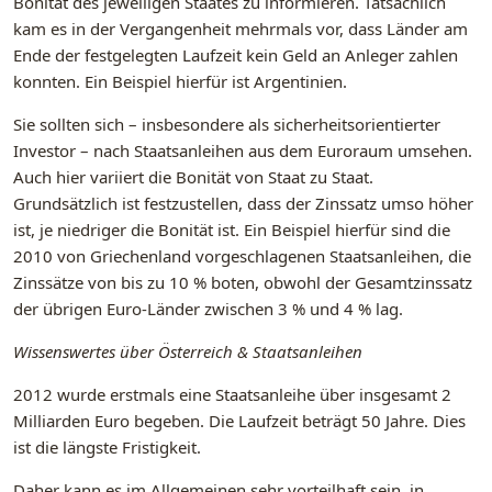
Bonität des jeweiligen Staates zu informieren. Tatsächlich
kam es in der Vergangenheit mehrmals vor, dass Länder am
Ende der festgelegten Laufzeit kein Geld an Anleger zahlen
konnten. Ein Beispiel hierfür ist Argentinien.
Sie sollten sich – insbesondere als sicherheitsorientierter
Investor – nach Staatsanleihen aus dem Euroraum umsehen.
Auch hier variiert die Bonität von Staat zu Staat.
Grundsätzlich ist festzustellen, dass der Zinssatz umso höher
ist, je niedriger die Bonität ist. Ein Beispiel hierfür sind die
2010 von Griechenland vorgeschlagenen Staatsanleihen, die
Zinssätze von bis zu 10 % boten, obwohl der Gesamtzinssatz
der übrigen Euro-Länder zwischen 3 % und 4 % lag.
Wissenswertes über Österreich & Staatsanleihen
2012 wurde erstmals eine Staatsanleihe über insgesamt 2
Milliarden Euro begeben. Die Laufzeit beträgt 50 Jahre. Dies
ist die längste Fristigkeit.
Daher kann es im Allgemeinen sehr vorteilhaft sein, in