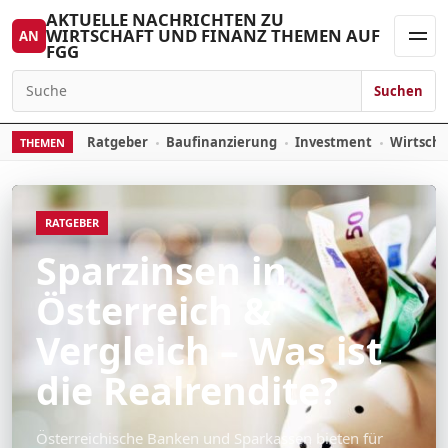
Skip to content
AKTUELLE NACHRICHTEN ZU
WIRTSCHAFT UND FINANZ THEMEN AUF
AN
FGG
Men
Suchen
Search for:
Ratgeber
Baufinanzierung
Investment
Wirtsch
THEMEN
RATGEBER
Sparzinsen in
Österreich &
Vergleich – Was ist
die Realrendite?
Österreichische Banken und Sparkassen bieten für