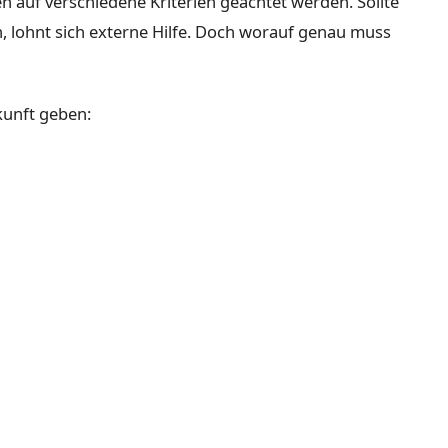
 auf verschiedene Kriterien geachtet werden. Sollte
n, lohnt sich externe Hilfe. Doch worauf genau muss
kunft geben: