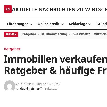
Zum Inhalt springen
AKTUELLE NACHRICHTEN ZU WIRTSC
AN
Förderungen
Online Kredit
Geldanlage
Gründ
Ratgeber
Baufinanzierung
Investment
Wirtsch
THEMEN
Ratgeber
Immobilien verkaufen 
Ratgeber & häufige Fr
aktualisiert: 11. August 2022 07:16
von
david_reisner
7 min Lesezeit