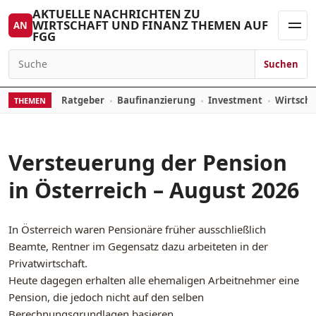
Zum Inhalt springen
AKTUELLE NACHRICHTEN ZU
WIRTSCHAFT UND FINANZ THEMEN AUF
AN
FGG
Men
Suchen
Suchen nach:
Ratgeber
Baufinanzierung
Investment
Wirtsch
THEMEN
Versteuerung der Pension
in Österreich – August 2026
In Österreich waren Pensionäre früher ausschließlich
Beamte, Rentner im Gegensatz dazu arbeiteten in der
Privatwirtschaft.
Heute dagegen erhalten alle ehemaligen Arbeitnehmer eine
Pension, die jedoch nicht auf den selben
Berechnungsgrundlagen basieren.