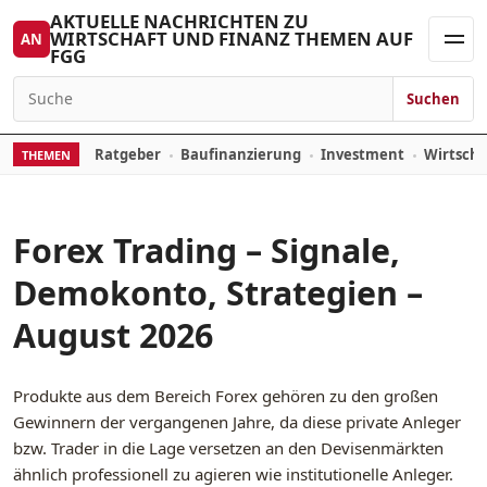
Zum Inhalt springen
AKTUELLE NACHRICHTEN ZU
WIRTSCHAFT UND FINANZ THEMEN AUF
AN
FGG
Men
Suchen
Suchen nach:
Ratgeber
Baufinanzierung
Investment
Wirtsch
THEMEN
Forex Trading – Signale,
Demokonto, Strategien –
August 2026
Produkte aus dem Bereich Forex gehören zu den großen
Gewinnern der vergangenen Jahre, da diese private Anleger
bzw. Trader in die Lage versetzen an den Devisenmärkten
ähnlich professionell zu agieren wie institutionelle Anleger.