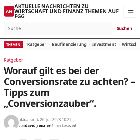
Skip to content
AKTUELLE NACHRICHTEN ZU
WIRTSCHAFT UND FINANZ THEMEN AUF
AN
FGG
Men
Suchen
Search for:
Ratgeber
Baufinanzierung
Investment
Wirtsch
THEMEN
Ratgeber
Worauf gilt es bei der
Conversionsrate zu achten? –
Tipps zum
„Conversionzauber“.
aktualisiert: 26. Juli 2023 10:27
von
david_reisner
4 min Lesezeit