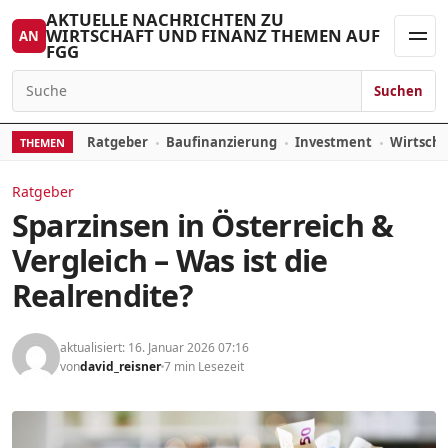
Zum Inhalt springen
AKTUELLE NACHRICHTEN ZU
WIRTSCHAFT UND FINANZ THEMEN AUF
AN
FGG
Men
Suchen
Suchen nach:
Ratgeber
Baufinanzierung
Investment
Wirtsch
THEMEN
Ratgeber
Sparzinsen in Österreich &
Vergleich – Was ist die
Realrendite?
aktualisiert: 16. Januar 2026 07:16
von
david_reisner
7 min Lesezeit