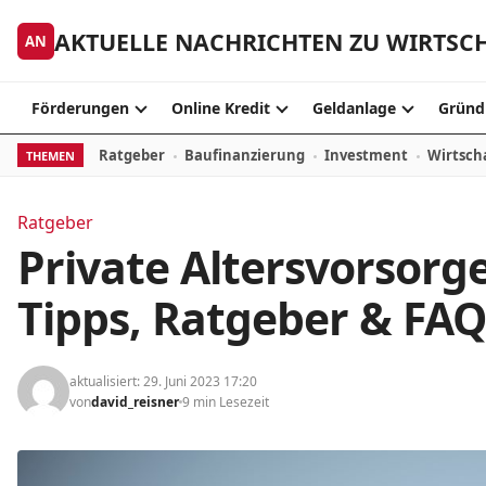
Zum Inhalt springen
AKTUELLE NACHRICHTEN ZU WIRTSC
AN
Förderungen
Online Kredit
Geldanlage
Gründ
Ratgeber
Baufinanzierung
Investment
Wirtsch
THEMEN
Ratgeber
Private Altersvorsorg
Tipps, Ratgeber & FAQ
aktualisiert: 29. Juni 2023 17:20
von
david_reisner
9 min Lesezeit