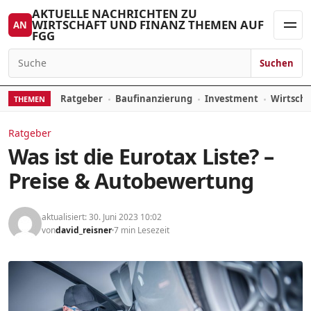
Skip to content
AKTUELLE NACHRICHTEN ZU
WIRTSCHAFT UND FINANZ THEMEN AUF
AN
FGG
Men
Suchen
Search for:
Ratgeber
Baufinanzierung
Investment
Wirtsch
THEMEN
Ratgeber
Was ist die Eurotax Liste? –
Preise & Autobewertung
aktualisiert: 30. Juni 2023 10:02
von
david_reisner
7 min Lesezeit