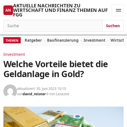
Zum Inhalt springen
AKTUELLE NACHRICHTEN ZU
WIRTSCHAFT UND FINANZ THEMEN AUF
AN
FGG
Men
Suchen
Suchen nach:
Ratgeber
Baufinanzierung
Investment
Wirtsch
THEMEN
Investment
Welche Vorteile bietet die
Geldanlage in Gold?
aktualisiert: 30. Juni 2023 10:10
von
david_reisner
9 min Lesezeit