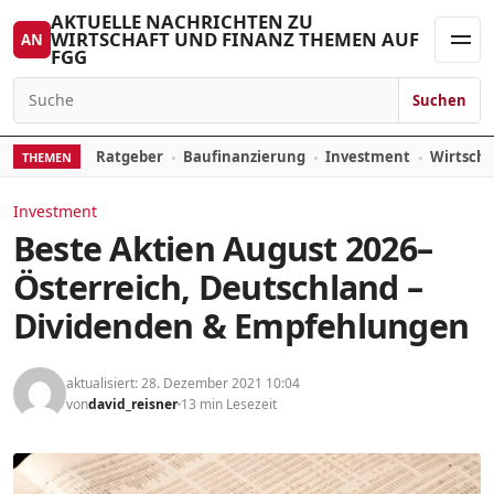
Zum Inhalt springen
AKTUELLE NACHRICHTEN ZU
WIRTSCHAFT UND FINANZ THEMEN AUF
AN
FGG
Men
Suchen
Suchen nach:
Ratgeber
Baufinanzierung
Investment
Wirtsch
THEMEN
Investment
Beste Aktien August 2026–
Österreich, Deutschland –
Dividenden & Empfehlungen
aktualisiert: 28. Dezember 2021 10:04
von
david_reisner
13 min Lesezeit