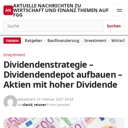
Zum Inhalt springen
AKTUELLE NACHRICHTEN ZU
WIRTSCHAFT UND FINANZ THEMEN AUF
AN
FGG
Men
Suchen
Suchen nach:
Ratgeber
Baufinanzierung
Investment
Wirtsch
THEMEN
Investment
Dividendenstrategie –
Dividendendepot aufbauen –
Aktien mit hoher Dividende
aktualisiert: 23. Februar 2021 20:34
von
david_reisner
9 min Lesezeit