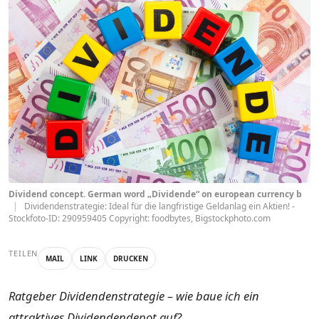
Dividend concept. German word „Dividende“ on european currency b
|
Dividendenstrategie: Ideal für die langfristige Geldanlag ein Aktien! -
Stockfoto-ID: 290959405 Copyright: foodbytes, Bigstockphoto.com
TEILEN
MAIL
LINK
DRUCKEN
Ratgeber Dividendenstrategie – wie baue ich ein
attraktives Dividendendepot auf?