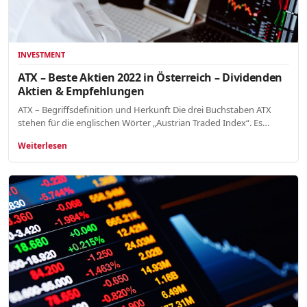
INVESTMENT
ATX – Beste Aktien 2022 in Österreich – Dividenden
Aktien & Empfehlungen
ATX – Begriffsdefinition und Herkunft Die drei Buchstaben ATX
stehen für die englischen Wörter „Austrian Traded Index“. Es…
Weiterlesen