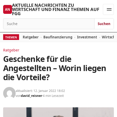
Zum Inhalt springen
AKTUELLE NACHRICHTEN ZU
WIRTSCHAFT UND FINANZ THEMEN AUF
AN
FGG
Men
Suchen
Suchen nach:
Ratgeber
Baufinanzierung
Investment
Wirtsch
THEMEN
Ratgeber
Geschenke für die
Angestellten – Worin liegen
die Vorteile?
aktualisiert: 12. Januar 2022 18:02
von
david_reisner
4 min Lesezeit