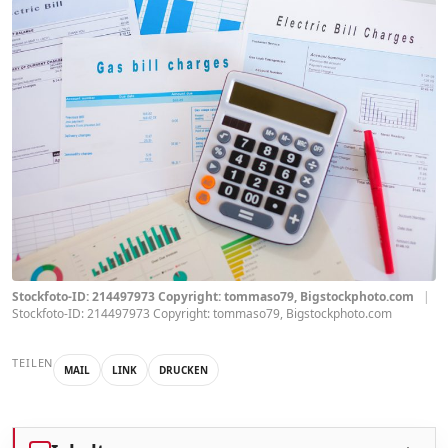
Stockfoto-ID: 214497973 Copyright: tommaso79, Bigstockphoto.com
|
Stockfoto-ID: 214497973 Copyright: tommaso79, Bigstockphoto.com
TEILEN
MAIL
LINK
DRUCKEN