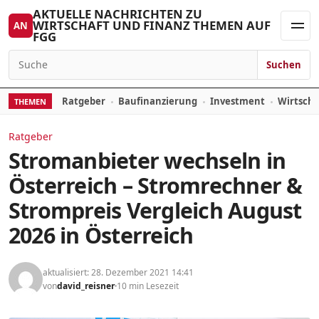
Zum Inhalt springen
AKTUELLE NACHRICHTEN ZU
WIRTSCHAFT UND FINANZ THEMEN AUF
AN
FGG
Men
Suchen
Suchen nach:
Ratgeber
Baufinanzierung
Investment
Wirtsch
THEMEN
Ratgeber
Stromanbieter wechseln in
Österreich – Stromrechner &
Strompreis Vergleich August
2026 in Österreich
aktualisiert: 28. Dezember 2021 14:41
von
david_reisner
10 min Lesezeit