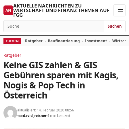
Zum Inhalt springen
AKTUELLE NACHRICHTEN ZU
WIRTSCHAFT UND FINANZ THEMEN AUF
AN
FGG
Men
Suchen
Suchen nach:
Ratgeber
Baufinanzierung
Investment
Wirtsch
THEMEN
Ratgeber
Keine GIS zahlen & GIS
Gebühren sparen mit Kagis,
Nogis & Pop Tech in
Österreich
aktualisiert: 14. Februar 2020 08:56
von
david_reisner
4 min Lesezeit