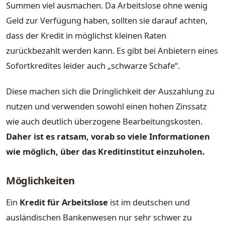
Summen viel ausmachen. Da Arbeitslose ohne wenig
Geld zur Verfügung haben, sollten sie darauf achten,
dass der Kredit in möglichst kleinen Raten
zurückbezahlt werden kann. Es gibt bei Anbietern eines
Sofortkredites leider auch „schwarze Schafe“.
Diese machen sich die Dringlichkeit der Auszahlung zu
nutzen und verwenden sowohl einen hohen Zinssatz
wie auch deutlich überzogene Bearbeitungskosten.
Daher ist es ratsam, vorab so viele Informationen
wie möglich, über das Kreditinstitut einzuholen.
Möglichkeiten
Ein
Kredit für Arbeitslose
ist im deutschen und
ausländischen Bankenwesen nur sehr schwer zu