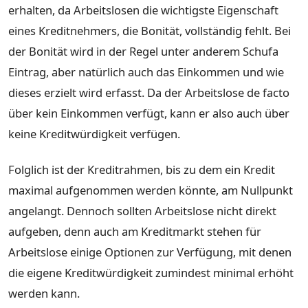
erhalten, da Arbeitslosen die wichtigste Eigenschaft
eines Kreditnehmers, die Bonität, vollständig fehlt. Bei
der Bonität wird in der Regel unter anderem Schufa
Eintrag, aber natürlich auch das Einkommen und wie
dieses erzielt wird erfasst. Da der Arbeitslose de facto
über kein Einkommen verfügt, kann er also auch über
keine Kreditwürdigkeit verfügen.
Folglich ist der Kreditrahmen, bis zu dem ein Kredit
maximal aufgenommen werden könnte, am Nullpunkt
angelangt. Dennoch sollten Arbeitslose nicht direkt
aufgeben, denn auch am Kreditmarkt stehen für
Arbeitslose einige Optionen zur Verfügung, mit denen
die eigene Kreditwürdigkeit zumindest minimal erhöht
werden kann.