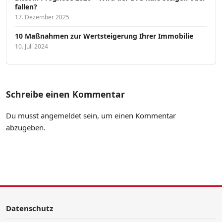
fallen?
17. Dezember 2025
10 Maßnahmen zur Wertsteigerung Ihrer Immobilie
10. Juli 2024
Schreibe einen Kommentar
Du musst
angemeldet
sein, um einen Kommentar
abzugeben.
Datenschutz