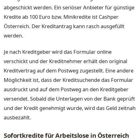
abgeschickt werden. Ein seriöser Anbieter für günstige
Kredite ab 100 Euro bzw. Minikredite ist Cashper
Österreich. Der Kreditantrag kann rasch ausgefüllt
werden.
Je nach Kreditgeber wird das Formular online
verschickt und der Kreditnehmer erhält den original
Kreditvertrag auf dem Postweg zugestellt. Eine andere
Möglichkeit ist, dass der Kreditsuchende das Formular
ausdruckt und auf dem Postweg an den Kreditgeber
versendet. Sobald die Unterlagen von der Bank geprüft
und der Kredit genehmigt wurde, wird das Geld zeitnah
ausbezahlt.
Sofortkredite für Arbeitslose in Österreich