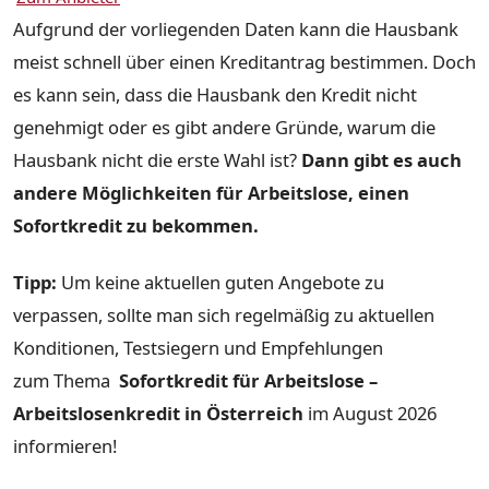
Aufgrund der vorliegenden Daten kann die Hausbank
meist schnell über einen Kreditantrag bestimmen. Doch
es kann sein, dass die Hausbank den Kredit nicht
genehmigt oder es gibt andere Gründe, warum die
Hausbank nicht die erste Wahl ist?
Dann gibt es auch
andere Möglichkeiten für Arbeitslose, einen
Sofortkredit zu bekommen.
Tipp:
Um keine aktuellen guten Angebote zu
verpassen, sollte man sich regelmäßig zu aktuellen
Konditionen, Testsiegern und Empfehlungen
zum Thema
Sofortkredit für Arbeitslose –
Arbeitslosenkredit in Österreich
im August 2026
informieren!