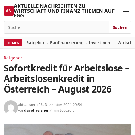
Skip to content
AKTUELLE NACHRICHTEN ZU
WIRTSCHAFT UND FINANZ THEMEN AUF
AN
FGG
Men
Suchen
Search for:
Ratgeber
Baufinanzierung
Investment
Wirtsch
THEMEN
Ratgeber
Sofortkredit für Arbeitslose –
Arbeitslosenkredit in
Österreich – August 2026
aktualisiert: 28. Dezember 2021 09:54
von
david_reisner
7 min Lesezeit