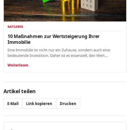
RATGEBER
10 Maßnahmen zur Wertsteigerung Ihrer
Immobilie
Eine Immobilie ist nicht nur ein Zuhause, sondern auch eine
bedeutende Investition. Daher ist es essenziell, den Wert…
Weiterlesen
Artikel teilen
E-Mail
Link kopieren
Drucken