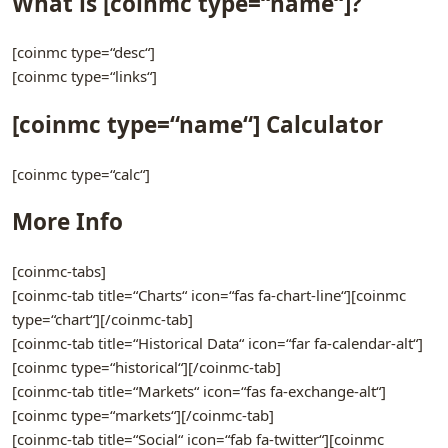
What is [coinmc type=“name“]?
[coinmc type=“desc“]
[coinmc type=“links“]
[coinmc type=“name“] Calculator
[coinmc type=“calc“]
More Info
[coinmc-tabs]
[coinmc-tab title=“Charts“ icon=“fas fa-chart-line“][coinmc
type=“chart“][/coinmc-tab]
[coinmc-tab title=“Historical Data“ icon=“far fa-calendar-alt“]
[coinmc type=“historical“][/coinmc-tab]
[coinmc-tab title=“Markets“ icon=“fas fa-exchange-alt“]
[coinmc type=“markets“][/coinmc-tab]
[coinmc-tab title=“Social“ icon=“fab fa-twitter“][coinmc