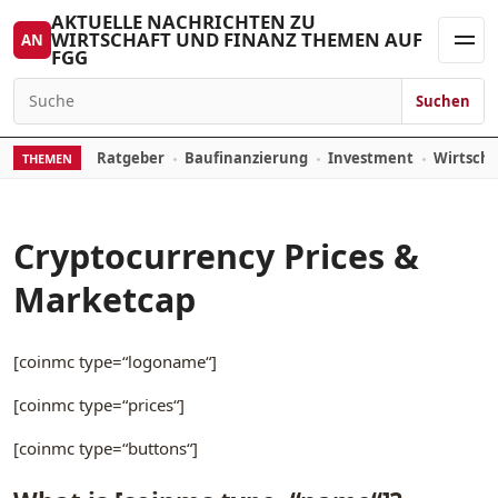
Zum Inhalt springen
AKTUELLE NACHRICHTEN ZU
WIRTSCHAFT UND FINANZ THEMEN AUF
AN
FGG
Men
Suchen
Suchen nach:
Ratgeber
Baufinanzierung
Investment
Wirtsch
THEMEN
Cryptocurrency Prices &
Marketcap
[coinmc type=“logoname“]
[coinmc type=“prices“]
[coinmc type=“buttons“]