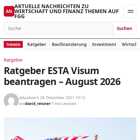
Zum Inhalt springen
AKTUELLE NACHRICHTEN ZU
WIRTSCHAFT UND FINANZ THEMEN AUF
AN
FGG
Men
Suchen
Suchen nach:
Ratgeber
Baufinanzierung
Investment
Wirtsch
THEMEN
Ratgeber
Ratgeber ESTA Visum
beantragen – August 2026
aktualisiert: 28. Dezember 2021 10:13
von
david_reisner
7 min Lesezeit