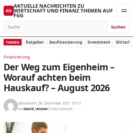
Zum Inhalt springen
AKTUELLE NACHRICHTEN ZU
WIRTSCHAFT UND FINANZ THEMEN AUF
AN
FGG
Men
Suchen
Suchen nach:
Ratgeber
Baufinanzierung
Investment
Wirtsch
THEMEN
Finanzierung
Der Weg zum Eigenheim –
Worauf achten beim
Hauskauf? – August 2026
aktualisiert: 28. Dezember 2021 10:13
von
david_reisner
3 min Lesezeit