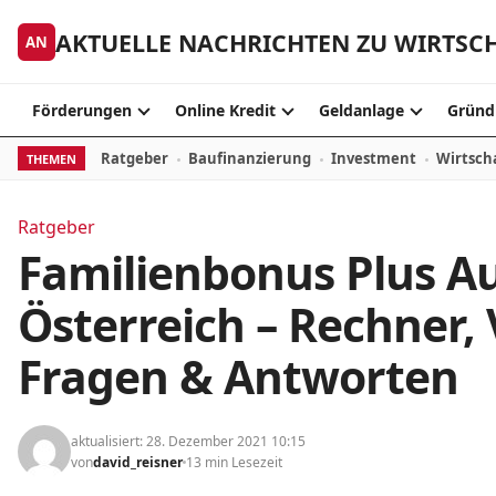
Skip to content
AKTUELLE NACHRICHTEN ZU WIRTSC
AN
Förderungen
Online Kredit
Geldanlage
Gründ
Ratgeber
Baufinanzierung
Investment
Wirtsch
THEMEN
Ratgeber
Familienbonus Plus Au
Österreich – Rechner,
Fragen & Antworten
aktualisiert: 28. Dezember 2021 10:15
von
david_reisner
13 min Lesezeit