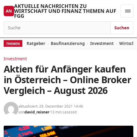
Zum Inhalt springen
AKTUELLE NACHRICHTEN ZU
WIRTSCHAFT UND FINANZ THEMEN AUF
AN
FGG
Men
Suchen
Suchen nach:
Ratgeber
Baufinanzierung
Investment
Wirtsch
THEMEN
Investment
Aktien für Anfänger kaufen
in Österreich – Online Broker
Vergleich – August 2026
aktualisiert: 28. Dezember 2021 14:46
von
david_reisner
13 min Lesezeit