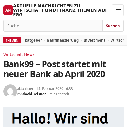
Zum Inhalt springen
AKTUELLE NACHRICHTEN ZU
WIRTSCHAFT UND FINANZ THEMEN AUF
AN
FGG
Men
Suchen
Suchen nach:
Ratgeber
Baufinanzierung
Investment
Wirtsch
THEMEN
Wirtschaft News
Bank99 – Post startet mit
neuer Bank ab April 2020
aktualisiert: 14. Februar 2020 16:33
von
david_reisner
3 min Lesezeit