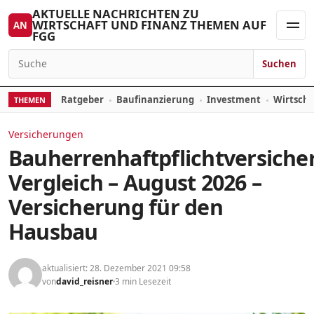
Zum Inhalt springen
AKTUELLE NACHRICHTEN ZU
WIRTSCHAFT UND FINANZ THEMEN AUF
AN
FGG
Men
Suchen
Suchen nach:
Ratgeber
Baufinanzierung
Investment
Wirtsch
THEMEN
Versicherungen
Bauherrenhaftpflichtversiche
Vergleich – August 2026 –
Versicherung für den
Hausbau
aktualisiert: 28. Dezember 2021 09:58
von
david_reisner
3 min Lesezeit