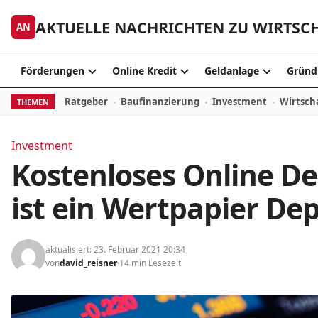
Zum Inhalt springen
AKTUELLE NACHRICHTEN ZU WIRTSC
AN
Förderungen
Online Kredit
Geldanlage
Gründ
Ratgeber
Baufinanzierung
Investment
Wirtsch
THEMEN
Investment
Kostenloses Online De
ist ein Wertpapier De
aktualisiert: 23. Februar 2021 20:34
von
david_reisner
14 min Lesezeit