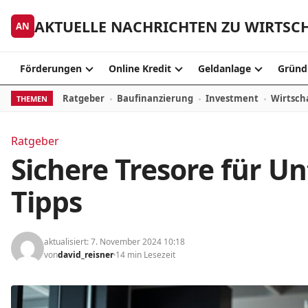
Zum Inhalt springen
AKTUELLE NACHRICHTEN ZU WIRTSC
AN
Förderungen
Online Kredit
Geldanlage
Gründ
Ratgeber
Baufinanzierung
Investment
Wirtsch
THEMEN
Ratgeber
Sichere Tresore für 
Tipps
aktualisiert: 7. November 2024 10:18
von
david_reisner
14 min Lesezeit