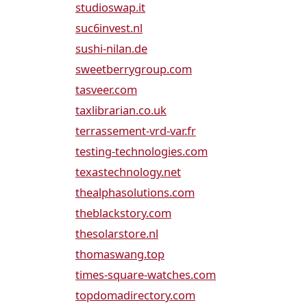
studioswap.it
suc6invest.nl
sushi-nilan.de
sweetberrygroup.com
tasveer.com
taxlibrarian.co.uk
terrassement-vrd-var.fr
testing-technologies.com
texastechnology.net
thealphasolutions.com
theblackstory.com
thesolarstore.nl
thomaswang.top
times-square-watches.com
topdomadirectory.com