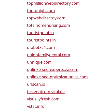
topmillionwebdirectory.com
toptohigh.com
topwebdirectoy.com
totalhomenursing.com
touristpoint.in
touristpoints.in
ufabetxc4.com
unionfamilydental.com
unnique.com
uplinke-seo-experts.za.com
uplinke-seo-optimization.za.com
urlscan.io
testzentrum-vital.de
visuallyfresh.com
vstat.info