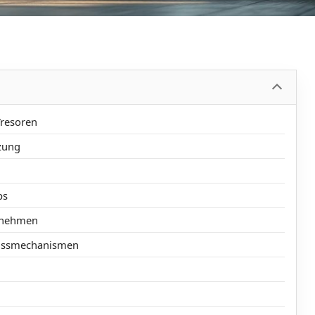
Tresoren
zung
ps
rnehmen
hlussmechanismen