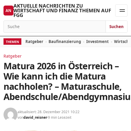
Zum Inhalt springen
AKTUELLE NACHRICHTEN ZU
WIRTSCHAFT UND FINANZ THEMEN AUF
AN
FGG
Men
Suchen
Suchen nach:
Ratgeber
Baufinanzierung
Investment
Wirtsch
THEMEN
Ratgeber
Matura 2026 in Österreich –
Wie kann ich die Matura
nachholen? – Maturaschule,
Abendschule/Abendgymnasi
aktualisiert: 28. Dezember 2021 10:22
von
david_reisner
9 min Lesezeit