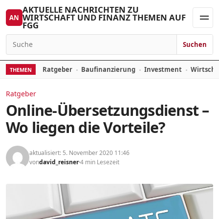
Zum Inhalt springen
AKTUELLE NACHRICHTEN ZU
WIRTSCHAFT UND FINANZ THEMEN AUF
AN
FGG
Men
Suchen
Suchen nach:
Ratgeber
Baufinanzierung
Investment
Wirtsch
THEMEN
Ratgeber
Online-Übersetzungsdienst –
Wo liegen die Vorteile?
aktualisiert: 5. November 2020 11:46
von
david_reisner
4 min Lesezeit