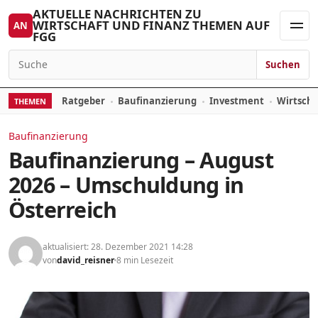
Zum Inhalt springen
AKTUELLE NACHRICHTEN ZU
WIRTSCHAFT UND FINANZ THEMEN AUF
AN
FGG
Men
Suchen
Suchen nach:
Ratgeber
Baufinanzierung
Investment
Wirtsch
THEMEN
Baufinanzierung
Baufinanzierung – August
2026 – Umschuldung in
Österreich
aktualisiert: 28. Dezember 2021 14:28
von
david_reisner
8 min Lesezeit