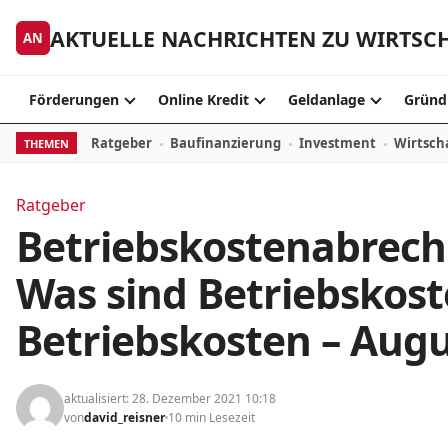
Skip to content
AKTUELLE NACHRICHTEN ZU WIRTSC
AN
Förderungen
Online Kredit
Geldanlage
Gründ
Ratgeber
Baufinanzierung
Investment
Wirtsch
THEMEN
Ratgeber
Betriebskostenabrech
Was sind Betriebskost
Betriebskosten – Augu
aktualisiert: 28. Dezember 2021 10:18
von
david_reisner
10 min Lesezeit