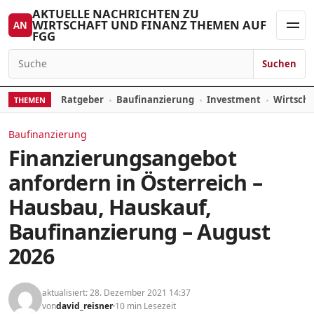
Zum Inhalt springen
AKTUELLE NACHRICHTEN ZU
WIRTSCHAFT UND FINANZ THEMEN AUF
AN
FGG
Men
Suchen
Suchen nach:
Ratgeber
Baufinanzierung
Investment
Wirtsch
THEMEN
Baufinanzierung
Finanzierungsangebot
anfordern in Österreich –
Hausbau, Hauskauf,
Baufinanzierung – August
2026
aktualisiert: 28. Dezember 2021 14:37
von
david_reisner
10 min Lesezeit