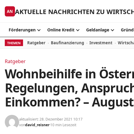
Zum Inhalt springen
AKTUELLE NACHRICHTEN ZU WIRTSC
AN
Förderungen
Online Kredit
Geldanlage
Gründ
Ratgeber
Baufinanzierung
Investment
Wirtsch
THEMEN
Ratgeber
Wohnbeihilfe in Österr
Regelungen, Anspruch,
Einkommen? – August
aktualisiert: 28. Dezember 2021 10:17
von
david_reisner
10 min Lesezeit